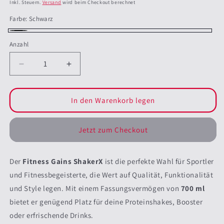
Preis
Inkl. Steuern.
Versand
wird beim Checkout berechnet
Farbe:
Schwarz
Schwarz
Anzahl
Anzahl
Verringere
Erhöhe
die
die
Menge
Menge
für
für
In den Warenkorb legen
Fitness
Fitness
Gains
Gains
Jetzt zum Checkout
ShakerX
ShakerX
Der
Fitness Gains ShakerX
ist die perfekte Wahl für Sportler
und Fitnessbegeisterte, die Wert auf Qualität, Funktionalität
und Style legen. Mit einem Fassungsvermögen von
700 ml
bietet er genügend Platz für deine Proteinshakes, Booster
oder erfrischende Drinks.